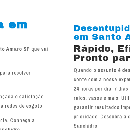
a em
Desentupid
em Santo A
Rápido, E
nto Amaro SP
que vai
Pronto par
Quando o assunto é
de
para resolver
conte com a nossa exper
.
24 horas por dia, 7 dias
ançada e satisfação
ralos, vasos e mais. Ut
 a redes de esgoto.
garantir resultados imp
prioridade. Descubra a 
ncia. Conheça a
Sanehidro
anehidro
.