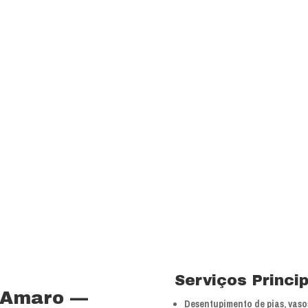
transparência e resp
com a melhor relação
Visão
Ser uns dos principa
nossos segmentos de
 15 anos no ramo de
Valores
 total controle nos
Foco na inovação e a
veículos próprios e
tecnologias.
bra especializada com
Serviços Princi
 Amaro —
Desentupimento de pias, vasos