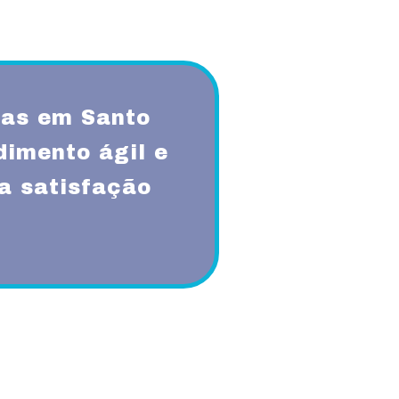
as em Santo
imento ágil e
a satisfação
qualidade, respeito, ética,