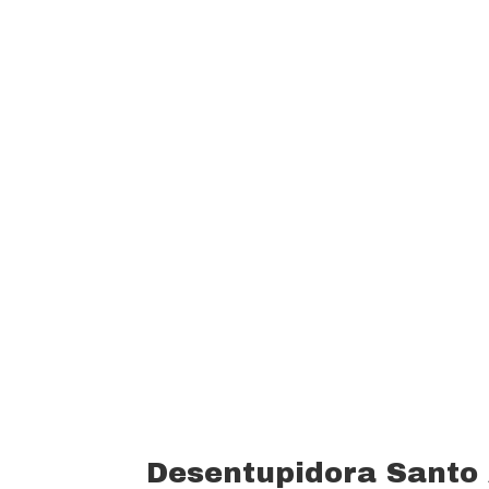
garantindo um padrão de qualidade e 
custo beneficio do mercado.
Oferecemos profissionais com mais de
desentupimento e caça vazamento com
serviços realizados. Trabalhamos com 
funcionários bem treinados (mão de o
equipamentos totalmente novos).
Desentupidora Santo