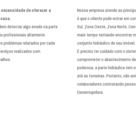
 necessidade de oferecer a
Nossa empresa atende as principa
 casa.
é que o cliente pode entrar em co
m detectar algo errado na parte
Sul, Zona Oeste, Zona Norte, Cent
ão profissionais altamente
mais tempo tentando encontrar ma
os problemas relatados por cada
conjunto hidráulico de seu imóvel.
serviços realizados com
É preciso ter cuidado com o siste
balhos.
comprometer o abastecimento de 
poderosa, a parte hidráulica tem
até as torneiras. Portanto, não a
colaboradores contratando pessoa
Desentupidora.