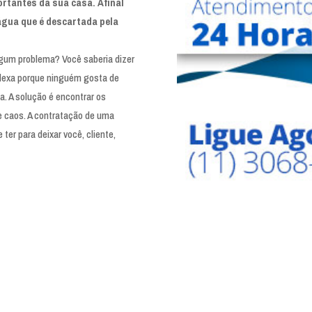
rtantes da sua casa. Afinal
 água que é descartada pela
algum problema? Você saberia dizer
lexa porque ninguém gosta de
a. A solução é encontrar os
e caos. A contratação de uma
er para deixar você, cliente,