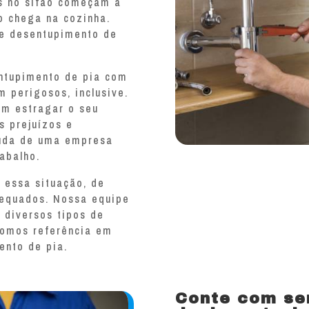
s no sifão começam a
o chega na cozinha.
de desentupimento de
ntupimento de pia com
 perigosos, inclusive.
em estragar o seu
s prejuízos e
juda de uma empresa
abalho.
 essa situação, de
dequados. Nossa equipe
r diversos tipos de
Somos referência em
ento de pia.
Conte com ser