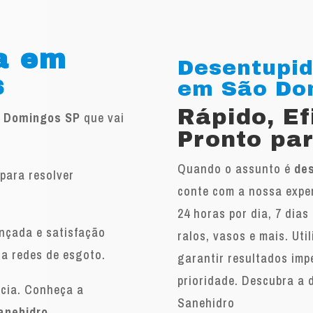
a em
Desentupid
s
em São Dom
Rápido, E
o Domingos SP
que vai
Pronto par
Quando o assunto é
de
para resolver
conte com a nossa exper
.
24 horas por dia, 7 dias
ançada e satisfação
ralos, vasos e mais. Ut
 a redes de esgoto.
garantir resultados imp
prioridade. Descubra a 
ncia. Conheça a
Sanehidro
anehidro
.