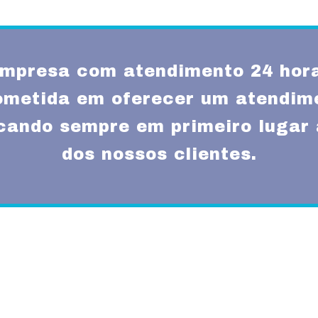
mpresa com atendimento 24 hora
metida em oferecer um atendime
ocando sempre em primeiro lugar 
dos nossos clientes.
Missão
um atendimento
Fornecer serviços de 
rnas técnicas,
transparência e resp
com a melhor relação