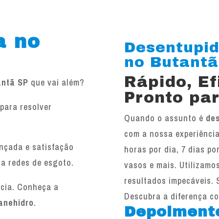
a no
Desentupid
no Butantã!
Rápido, E
antã SP
que vai além?
Pronto par
para resolver
Quando o assunto é
de
.
com a nossa experiência
ançada e satisfação
horas por dia, 7 dias po
 a redes de esgoto.
vasos e mais. Utilizamo
resultados impecáveis. 
ncia. Conheça a
Descubra a diferença c
anehidro
.
Depoiment