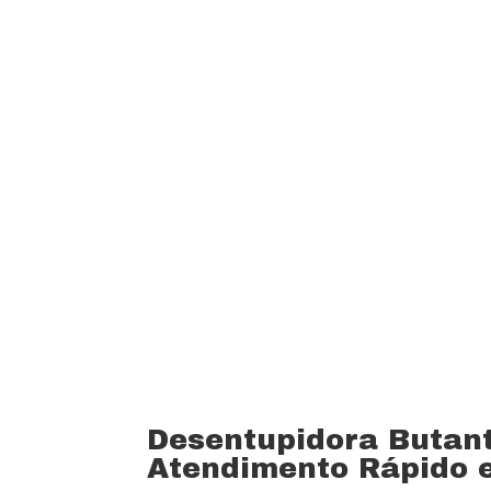
custo beneficio do mercado.
Oferecemos profissionais com mais de
desentupimento e caça vazamento com
serviços realizados. Trabalhamos com 
funcionários bem treinados (mão de o
equipamentos totalmente novos).
Desentupidora Butan
Atendimento Rápido e