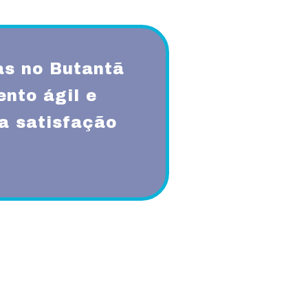
s no Butantã
nto ágil e
a satisfação
qualidade, respeito, ética,
onsabilidade sócio-ambiental.