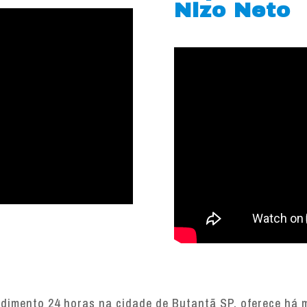
Nizo Neto
imento 24 horas na cidade de Butantã SP, oferece há ma