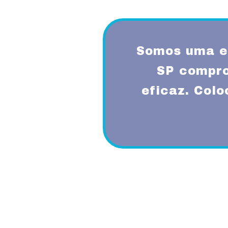
Somos uma e
SP compro
eficaz. Col
Proporcionando aos nossos clientes 
diferenciado com a utilização de mode
garantindo um padrão de qualidade e 