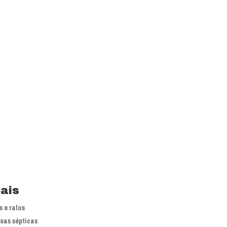
is líderes nacionais do mercado em
 atuação.
primoramento dos processos e
pais
 e ralos
sas sépticas