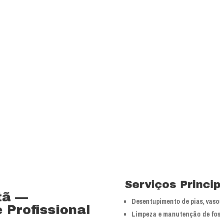
Visão
Ser uns dos principa
nossos segmentos de
 15 anos no ramo de
Valores
 total controle nos
Foco na inovação e a
veículos próprios e
tecnologias.
bra especializada com
Serviços Princi
tã —
Desentupimento de pias, vasos
 Profissional
Limpeza e manutenção de fos