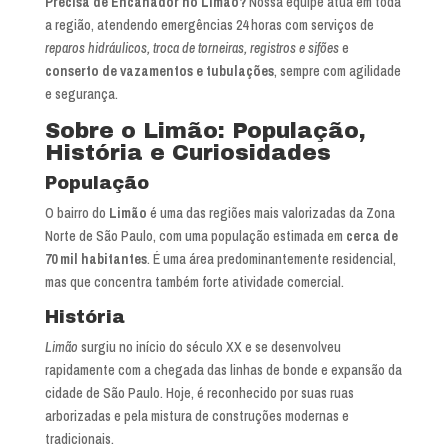
Precisa de Encanador no Limão?
Nossa equipe atua em toda
a região, atendendo emergências 24 horas com serviços de
reparos hidráulicos, troca de torneiras, registros e sifões
e
conserto de vazamentos e tubulações
, sempre com agilidade
e segurança.
Sobre o Limão: População,
História e Curiosidades
População
O bairro do
Limão
é uma das regiões mais valorizadas da Zona
Norte de São Paulo, com uma população estimada em
cerca de
70 mil habitantes
. É uma área predominantemente residencial,
mas que concentra também forte atividade comercial.
História
Limão
surgiu no início do século XX e se desenvolveu
rapidamente com a chegada das linhas de bonde e expansão da
cidade de São Paulo. Hoje, é reconhecido por suas ruas
arborizadas e pela mistura de construções modernas e
tradicionais.