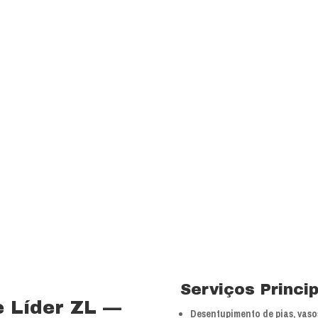
transparência e resp
com a melhor relação
Visão
Ser uns dos principa
nossos segmentos de
 15 anos no ramo de
Valores
 total controle nos
Foco na inovação e a
veículos próprios e
tecnologias.
bra especializada com
Serviços Princi
 Líder ZL —
Desentupimento de pias, vasos