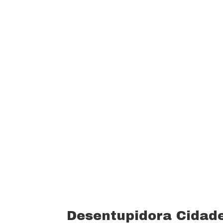
garantindo um padrão de qualidade e 
custo beneficio do mercado.
Oferecemos profissionais com mais de
desentupimento e caça vazamento com
serviços realizados. Trabalhamos com 
funcionários bem treinados (mão de o
equipamentos totalmente novos).
Desentupidora Cidade