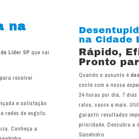
a na
Desentupid
na Cidade Lí
Rápido, E
de Líder SP
que vai
Pronto par
Quando o assunto é
des
para resolver
conte com a nossa exper
.
24 horas por dia, 7 dias
ançada e satisfação
ralos, vasos e mais. Ut
 a redes de esgoto.
garantir resultados imp
prioridade. Descubra a 
ncia. Conheça a
Sanehidro
anehidro
.