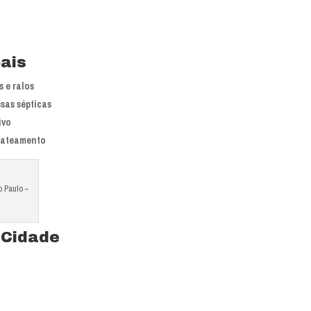
pais
 e ralos
sas sépticas
ivo
jateamento
o Paulo –
 Cidade