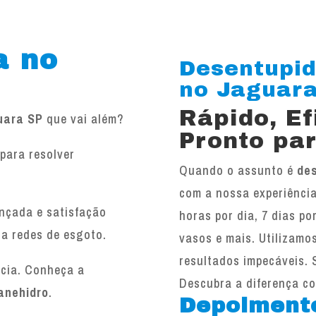
a no
Desentupid
no Jaguara!
Rápido, E
uara SP
que vai além?
Pronto par
para resolver
Quando o assunto é
de
.
com a nossa experiência
ançada e satisfação
horas por dia, 7 dias po
 a redes de esgoto.
vasos e mais. Utilizamo
resultados impecáveis. 
ncia. Conheça a
Descubra a diferença c
anehidro
.
Depoiment