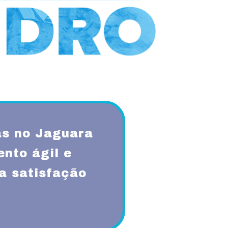
s no Jaguara
nto ágil e
a satisfação