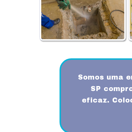
Somos uma e
SP compro
eficaz. Col