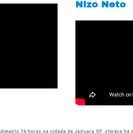
Nizo Neto
imento 24 horas na cidade de Jaguara SP, oferece há ma