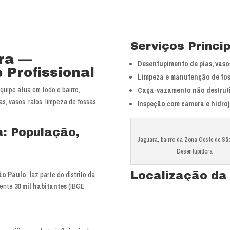
Serviços Princi
ra —
Desentupimento de pias, vasos
 Profissional
Limpeza e manutenção de fos
uipe atua em todo o bairro,
Caça-vazamento não destrut
, vasos, ralos, limpeza de fossas
Inspeção com câmera e hidro
a: População,
Jaguara, bairro da Zona Oeste de Sã
Desentupidora
Localização da
ão Paulo
, faz parte do distrito da
mente
30 mil habitantes
(IBGE