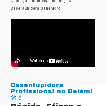
Conheça a diferença, conheça a
Desentupidora Sanehidro
.
Desentupidora
Profissional no Belém!
🛠️💧