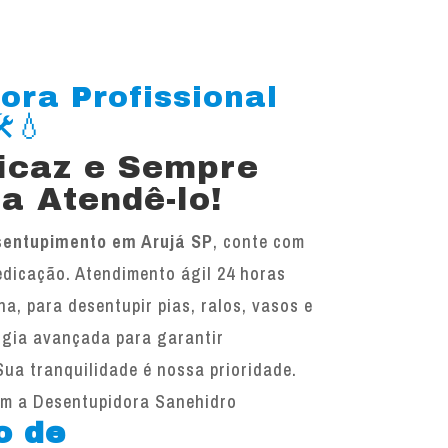
ora Profissional
️💧
ficaz e Sempre
a Atendê-lo!
sentupimento em Arujá SP
, conte com
edicação. Atendimento ágil 24 horas
na, para desentupir pias, ralos, vasos e
ogia avançada para garantir
Sua tranquilidade é nossa prioridade.
om a Desentupidora Sanehidro
o de