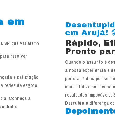
a em
Desentupid
em Arujá! 🛠
Rápido, E
já SP
que vai além?
Pronto par
para resolver
Quando o assunto é
de
.
a nossa experiência e d
ançada e satisfação
por dia, 7 dias por sema
 a redes de esgoto.
mais. Utilizamos tecnol
resultados impecáveis. 
ncia. Conheça a
Descubra a diferença c
anehidro
.
Depoiment