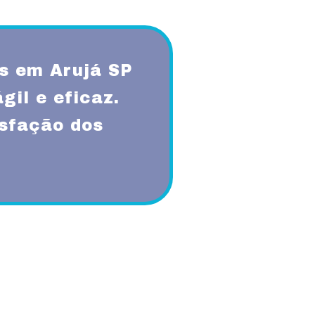
s em Arujá SP
il e eficaz.
isfação dos
qualidade, respeito, ética,
onsabilidade sócio-ambiental.