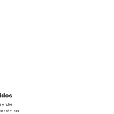
is líderes nacionais do mercado em
 atuação.
primoramento dos processos e
idos
 e ralos
sas sépticas