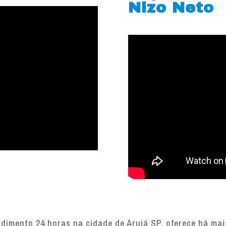
Nizo Neto
imento 24 horas na cidade de Arujá SP, oferece há mais