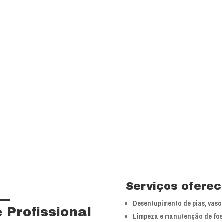
Visão
Ser uns dos principa
nossos segmentos de
 15 anos no ramo de
Valores
 total controle nos
Foco na inovação e a
veículos próprios e
tecnologias.
bra especializada com
Serviços oferec
 —
Desentupimento de pias, vasos
 Profissional
Limpeza e manutenção de fos