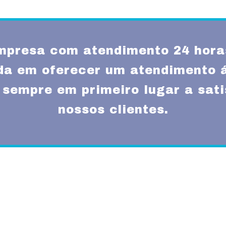
presa com atendimento 24 hora
a em oferecer um atendimento ág
sempre em primeiro lugar a sat
nossos clientes.
Missão
um atendimento
Fornecer serviços de 
rnas técnicas,
transparência e resp
com a melhor relação