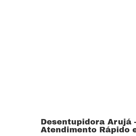
custo beneficio do mercado.
Oferecemos profissionais com mais de
desentupimento e caça vazamento com
serviços realizados. Trabalhamos com 
funcionários bem treinados (mão de o
equipamentos totalmente novos).
Desentupidora Arujá
Atendimento Rápido e