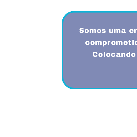
Somos uma em
comprometid
Colocando 
Proporcionando aos nossos clientes 
diferenciado com a utilização de mode
garantindo um padrão de qualidade e 