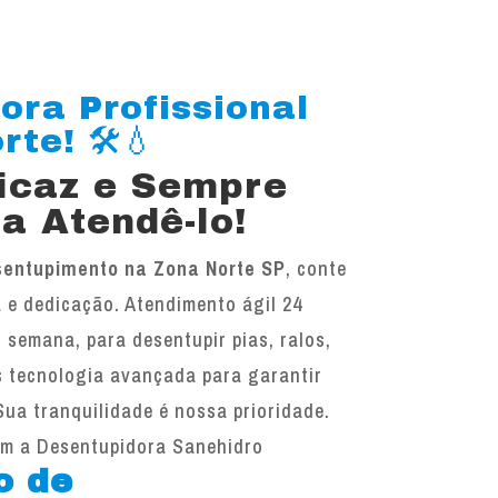
ora Profissional
te! 🛠️💧
ficaz e Sempre
a Atendê-lo!
sentupimento na Zona Norte SP
, conte
 e dedicação. Atendimento ágil 24
r semana, para desentupir pias, ralos,
s tecnologia avançada para garantir
Sua tranquilidade é nossa prioridade.
om a Desentupidora Sanehidro
o de