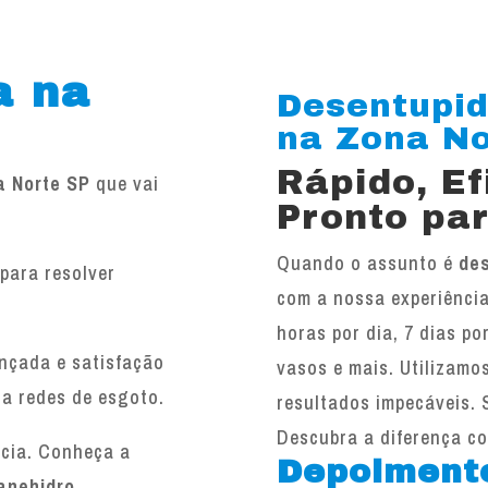
a na
Desentupid
na Zona Nor
Rápido, E
a Norte SP
que vai
Pronto par
Quando o assunto é
de
para resolver
com a nossa experiência
.
horas por dia, 7 dias po
ançada e satisfação
vasos e mais. Utilizamo
 a redes de esgoto.
resultados impecáveis. 
Descubra a diferença c
ncia. Conheça a
Depoiment
anehidro
.