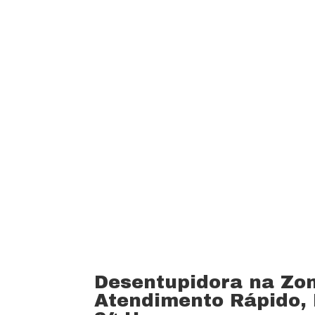
custo beneficio do mercado.
Oferecemos profissionais com mais de
desentupimento e caça vazamento com
serviços realizados. Trabalhamos com 
funcionários bem treinados (mão de o
equipamentos totalmente novos).
Desentupidora na Zo
Atendimento Rápido, P