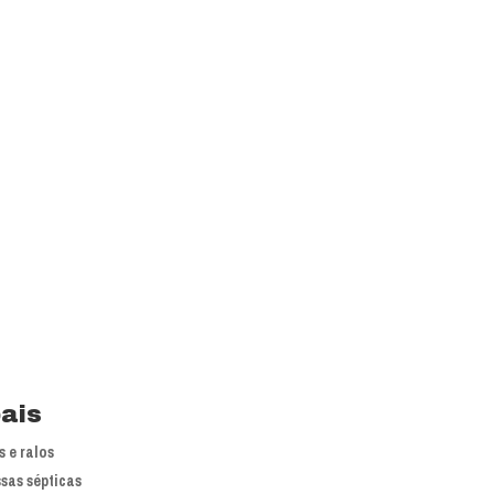
is líderes nacionais do mercado em
 atuação.
primoramento dos processos e
pais
 e ralos
sas sépticas