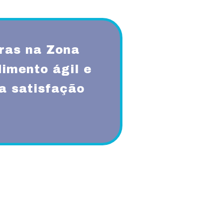
ras na Zona
imento ágil e
a satisfação
qualidade, respeito, ética,
onsabilidade sócio-ambiental.