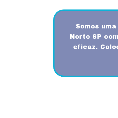
Somos uma 
Norte SP com
eficaz. Col
Proporcionando aos nossos clientes 
diferenciado com a utilização de mode
garantindo um padrão de qualidade e 