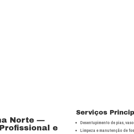
Visão
Ser uns dos principa
nossos segmentos de
 15 anos no ramo de
Valores
 total controle nos
Foco na inovação e a
veículos próprios e
tecnologias.
bra especializada com
Serviços Princi
na Norte —
Desentupimento de pias, vasos
rofissional e
Limpeza e manutenção de fos