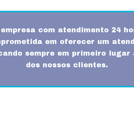
empresa com atendimento 24 ho
prometida em oferecer um atend
ocando sempre em primeiro lugar 
dos nossos clientes.
Missão
um atendimento
Fornecer serviços de 
rnas técnicas,
transparência e resp
com a melhor relação