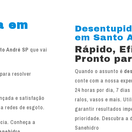
a em
Desentupid
em Santo An
Rápido, E
to André SP
que vai
Pronto par
Quando o assunto é
de
para resolver
conte com a nossa exper
.
24 horas por dia, 7 dias
ançada e satisfação
ralos, vasos e mais. Ut
 a redes de esgoto.
garantir resultados imp
prioridade. Descubra a 
ncia. Conheça a
Sanehidro
anehidro
.