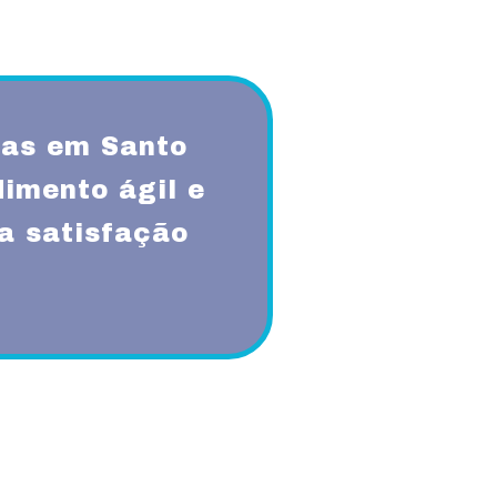
as em Santo
imento ágil e
a satisfação
qualidade, respeito, ética,