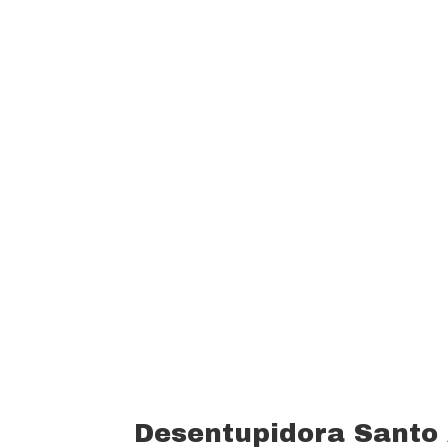
garantindo um padrão de qualidade e 
custo beneficio do mercado.
Oferecemos profissionais com mais de
desentupimento e caça vazamento com
serviços realizados. Trabalhamos com 
funcionários bem treinados (mão de o
equipamentos totalmente novos).
Desentupidora Santo