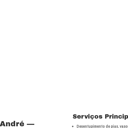
transparência e resp
com a melhor relação
Visão
Ser uns dos principa
nossos segmentos de
 15 anos no ramo de
Valores
 total controle nos
Foco na inovação e a
veículos próprios e
tecnologias.
bra especializada com
Serviços Princi
 André —
Desentupimento de pias, vasos