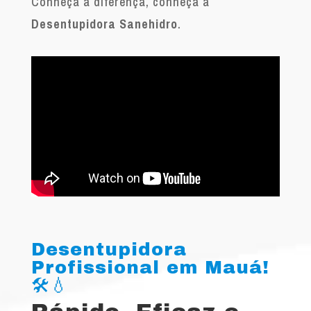
Conheça a diferença, conheça a
Desentupidora Sanehidro
.
Desentupidora
Profissional em Mauá!
🛠️💧