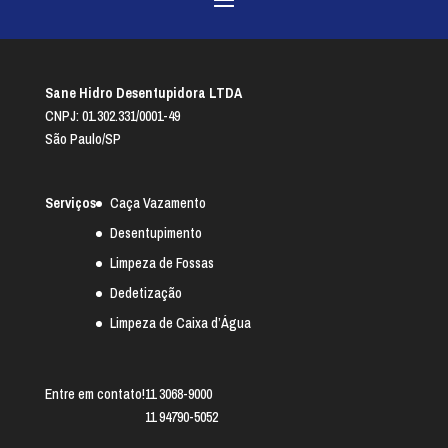
Sane Hidro Desentupidora LTDA
CNPJ: 01.302.331/0001-49
São Paulo/SP
Serviços
Caça Vazamento
Desentupimento
Limpeza de Fossas
Dedetização
Limpeza de Caixa d’Água
Entre em contato!
11 3068-9000
11 94790-5052