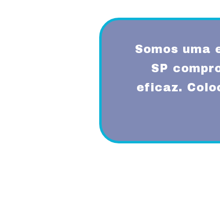
Somos uma e
SP compro
eficaz. Col
Proporcionando aos nossos clientes 
diferenciado com a utilização de mode
garantindo um padrão de qualidade e 