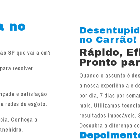
a no
Desentupid
no Carrão! 
Rápido, E
rão SP
que vai além?
Pronto par
para resolver
Quando o assunto é
de
.
a nossa experiência e d
ançada e satisfação
por dia, 7 dias por sema
 a redes de esgoto.
mais. Utilizamos tecnol
resultados impecáveis. 
ncia. Conheça a
Descubra a diferença c
anehidro
.
Depoiment