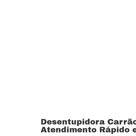
custo beneficio do mercado.
Oferecemos profissionais com mais de
desentupimento e caça vazamento com
serviços realizados. Trabalhamos com 
funcionários bem treinados (mão de o
equipamentos totalmente novos).
Desentupidora Carrã
Atendimento Rápido e