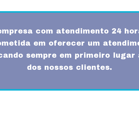
mpresa com atendimento 24 hor
metida em oferecer um atendime
ocando sempre em primeiro lugar 
dos nossos clientes.
Missão
um atendimento
Fornecer serviços de 
rnas técnicas,
transparência e resp
com a melhor relação