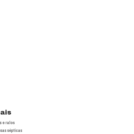
is líderes nacionais do mercado em
 atuação.
primoramento dos processos e
pais
 e ralos
sas sépticas