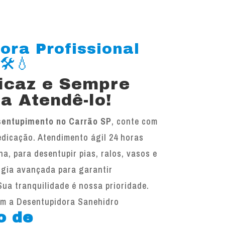
ora Profissional
️💧
ficaz e Sempre
a Atendê-lo!
sentupimento no Carrão SP
, conte com
edicação. Atendimento ágil 24 horas
na, para desentupir pias, ralos, vasos e
ogia avançada para garantir
Sua tranquilidade é nossa prioridade.
om a Desentupidora Sanehidro
o de