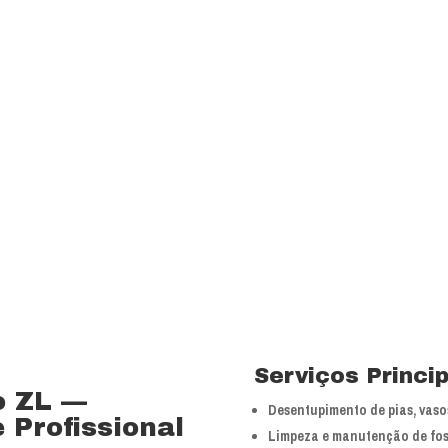
Visão
Ser uns dos principa
nossos segmentos de
 15 anos no ramo de
Valores
 total controle nos
Foco na inovação e a
veículos próprios e
tecnologias.
bra especializada com
Serviços Princi
o ZL —
Desentupimento de pias, vasos
 Profissional
Limpeza e manutenção de fos