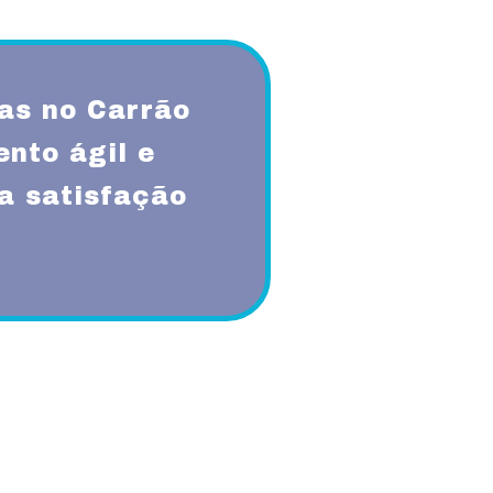
as no Carrão
nto ágil e
a satisfação
qualidade, respeito, ética,
onsabilidade sócio-ambiental.