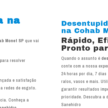
a na
Desentupid
na Cohab Mo
Rápido, E
ab Monet SP
que vai
Pronto par
Quando o assunto é
de
para resolver
conte com a nossa exper
.
24 horas por dia, 7 dias
ançada e satisfação
ralos, vasos e mais. Ut
 a redes de esgoto.
garantir resultados imp
prioridade. Descubra a 
ncia. Conheça a
Sanehidro
anehidro
.