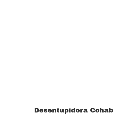
garantindo um padrão de qualidade e 
custo beneficio do mercado.
Oferecemos profissionais com mais de
desentupimento e caça vazamento com
serviços realizados. Trabalhamos com 
funcionários bem treinados (mão de o
equipamentos totalmente novos).
Desentupidora Cohab