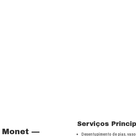
transparência e resp
com a melhor relação
Visão
Ser uns dos principa
nossos segmentos de
 15 anos no ramo de
Valores
 total controle nos
Foco na inovação e a
veículos próprios e
tecnologias.
bra especializada com
Serviços Princi
 Monet —
Desentupimento de pias, vasos