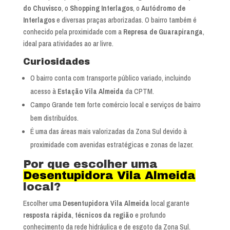
do Chuvisco
, o
Shopping Interlagos
, o
Autódromo de
Interlagos
e diversas praças arborizadas. O bairro também é
conhecido pela proximidade com a
Represa de Guarapiranga
,
ideal para atividades ao ar livre.
Curiosidades
O bairro conta com transporte público variado, incluindo
acesso à
Estação Vila Almeida
da CPTM.
Campo Grande tem forte comércio local e serviços de bairro
bem distribuídos.
É uma das áreas mais valorizadas da Zona Sul devido à
proximidade com avenidas estratégicas e zonas de lazer.
Por que escolher uma
Desentupidora Vila Almeida
local?
Escolher uma
Desentupidora Vila Almeida
local garante
resposta rápida
,
técnicos da região
e profundo
conhecimento da rede hidráulica e de esgoto da Zona Sul.