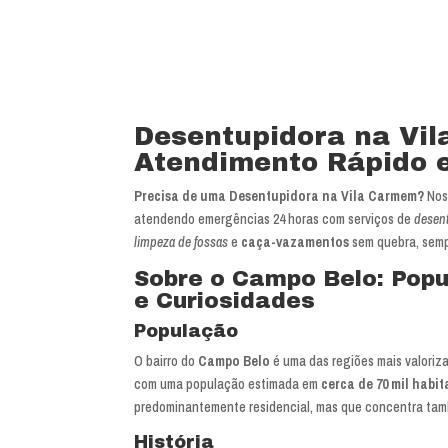
Desentupidora na Vi
Atendimento Rápido e
Precisa de uma Desentupidora na Vila Carmem?
Nos
atendendo emergências 24 horas com serviços de
desent
limpeza de fossas
e
caça-vazamentos
sem quebra, semp
Sobre o Campo Belo: Popu
e Curiosidades
População
O bairro do
Campo Belo
é uma das regiões mais valoriz
com uma população estimada em
cerca de 70 mil habi
predominantemente residencial, mas que concentra tamb
História