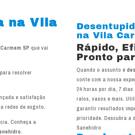
 na Vila
Desentupid
na Vila Car
Rápido, E
a Carmem SP
que vai
Pronto par
Quando o assunto é
de
para resolver
conte com a nossa exper
.
24 horas por dia, 7 dias
ançada e satisfação
ralos, vasos e mais. Ut
 a redes de esgoto.
garantir resultados imp
prioridade. Descubra a 
ncia. Conheça a
Sanehidro
anehidro
.