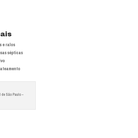
pais
 e ralos
sas sépticas
ivo
jateamento
l de São Paulo –