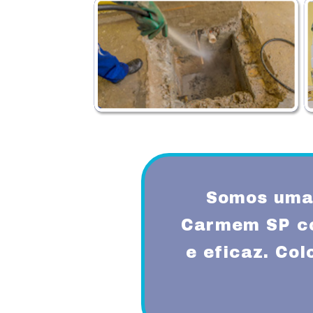
Somos uma 
Carmem SP co
e eficaz. Co