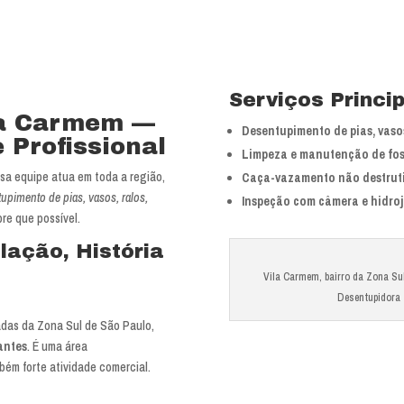
Serviços Princi
la Carmem —
Desentupimento de pias, vasos
 Profissional
Limpeza e manutenção de fos
sa equipe atua em toda a região,
Caça-vazamento não destrut
upimento de pias, vasos, ralos,
Inspeção com câmera e hidro
re que possível.
lação, História
Vila Carmem, bairro da Zona Su
Desentupidora
adas da Zona Sul de São Paulo,
tantes
. É uma área
ém forte atividade comercial.