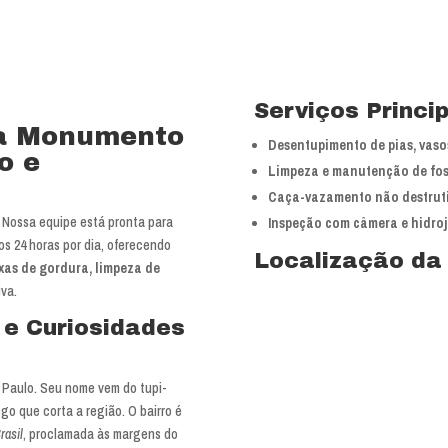
Serviços Princi
la Monumento
Desentupimento de pias, vasos
o e
Limpeza e manutenção de fos
Caça-vazamento não destrut
Nossa equipe está pronta para
Inspeção com câmera e hidro
os 24 horas por dia, oferecendo
Localização da
ixas de gordura, limpeza de
va.
a e Curiosidades
 Paulo. Seu nome vem do tupi-
ego que corta a região. O bairro é
rasil
, proclamada às margens do