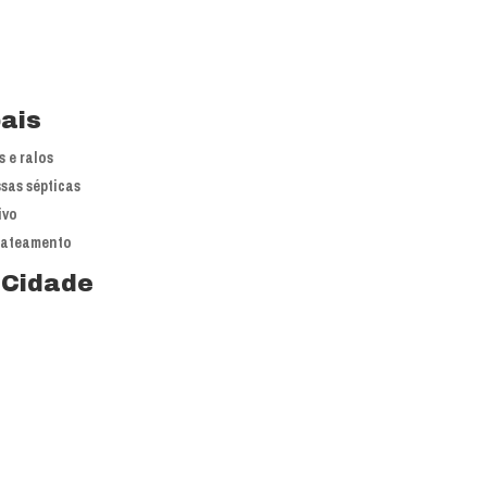
pais
 e ralos
sas sépticas
ivo
jateamento
 Cidade