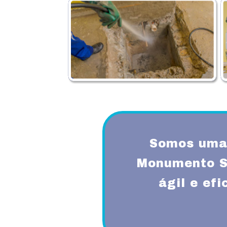
Somos uma 
Monumento S
ágil e ef