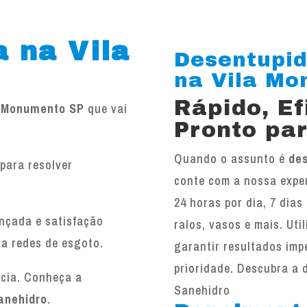
 na Vila
Desentupid
na Vila Mon
Rápido, E
a Monumento SP
que vai
Pronto par
Quando o assunto é
de
para resolver
conte com a nossa exper
.
24 horas por dia, 7 dias
ançada e satisfação
ralos, vasos e mais. Ut
 a redes de esgoto.
garantir resultados imp
prioridade. Descubra a 
ncia. Conheça a
Sanehidro
anehidro
.