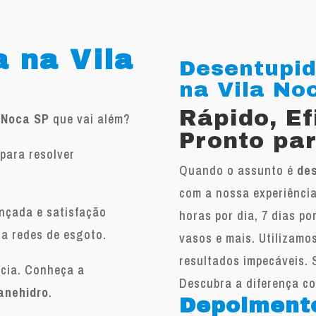
 na Vila
Desentupid
na Vila Noca
Rápido, E
 Noca SP
que vai além?
Pronto par
para resolver
Quando o assunto é
des
.
com a nossa experiência
ançada e satisfação
horas por dia, 7 dias po
 a redes de esgoto.
vasos e mais. Utilizamo
resultados impecáveis. 
ncia. Conheça a
Descubra a diferença c
anehidro
.
Depoiment