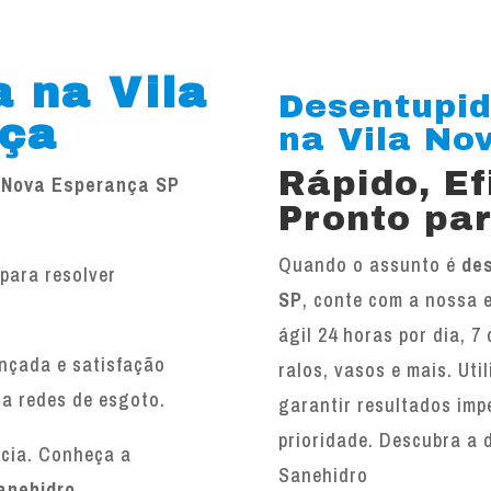
 na Vila
Desentupid
nça
na Vila Nov
Rápido, E
a Nova Esperança SP
Pronto par
Quando o assunto é
des
para resolver
SP
, conte com a nossa 
.
ágil 24 horas por dia, 7
ançada e satisfação
ralos, vasos e mais. Ut
 a redes de esgoto.
garantir resultados imp
prioridade. Descubra a 
ncia. Conheça a
Sanehidro
anehidro
.