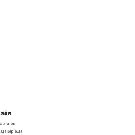
is líderes nacionais do mercado em
 atuação.
primoramento dos processos e
pais
 e ralos
sas sépticas