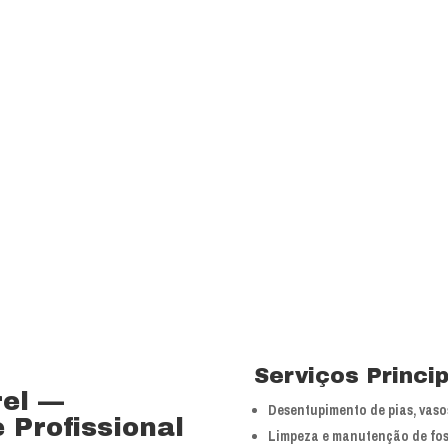
Visão
Ser uns dos principa
nossos segmentos de
 15 anos no ramo de
Valores
 total controle nos
Foco na inovação e a
veículos próprios e
tecnologias.
bra especializada com
Serviços Princi
rel —
Desentupimento de pias, vasos
 Profissional
Limpeza e manutenção de fos