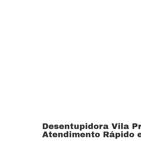
custo beneficio do mercado.
Oferecemos profissionais com mais de
desentupimento e caça vazamento com
serviços realizados. Trabalhamos com 
funcionários bem treinados (mão de o
equipamentos totalmente novos).
Desentupidora Vila P
Atendimento Rápido e