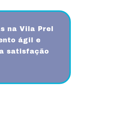
 na Vila Prel
nto ágil e
a satisfação
qualidade, respeito, ética,
onsabilidade sócio-ambiental.