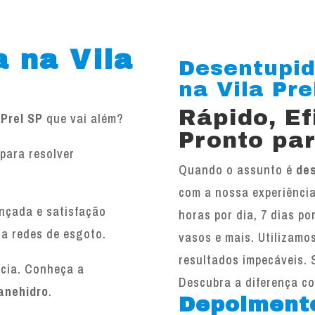
 na Vila
Desentupid
na Vila Prel
Rápido, E
 Prel SP
que vai além?
Pronto par
para resolver
Quando o assunto é
des
.
com a nossa experiência
ançada e satisfação
horas por dia, 7 dias po
 a redes de esgoto.
vasos e mais. Utilizamo
resultados impecáveis. 
ncia. Conheça a
Descubra a diferença c
anehidro
.
Depoiment