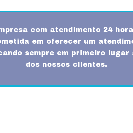
presa com atendimento 24 horas
metida em oferecer um atendime
ocando sempre em primeiro lugar 
dos nossos clientes.
Missão
um atendimento
Fornecer serviços de 
rnas técnicas,
transparência e resp
com a melhor relação