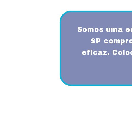
Somos uma em
SP compro
eficaz. Col
Proporcionando aos nossos clientes 
diferenciado com a utilização de mode
garantindo um padrão de qualidade e 