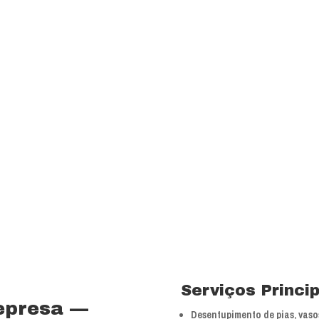
transparência e resp
com a melhor relação
Visão
Ser uns dos principa
nossos segmentos de
 15 anos no ramo de
Valores
 total controle nos
Foco na inovação e a
veículos próprios e
tecnologias.
bra especializada com
Serviços Princi
epresa —
Desentupimento de pias, vasos