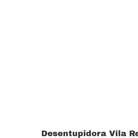
garantindo um padrão de qualidade e 
custo beneficio do mercado.
Oferecemos profissionais com mais de
desentupimento e caça vazamento com
serviços realizados. Trabalhamos com 
funcionários bem treinados (mão de o
equipamentos totalmente novos).
Desentupidora Vila R