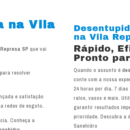
 na Vila
Desentupid
na Vila Rep
Rápido, E
a Represa SP
que vai
Pronto par
Quando o assunto é
des
para resolver
conte com a nossa exper
.
24 horas por dia, 7 dias
ançada e satisfação
ralos, vasos e mais. Ut
 a redes de esgoto.
garantir resultados imp
prioridade. Descubra a 
ncia. Conheça a
Sanehidro
anehidro
.