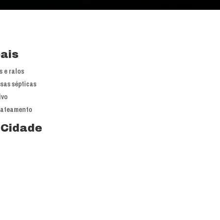
pais
 e ralos
sas sépticas
ivo
jateamento
 Cidade