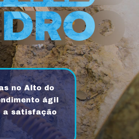
s no Alto do
ndimento ágil
 a satisfação