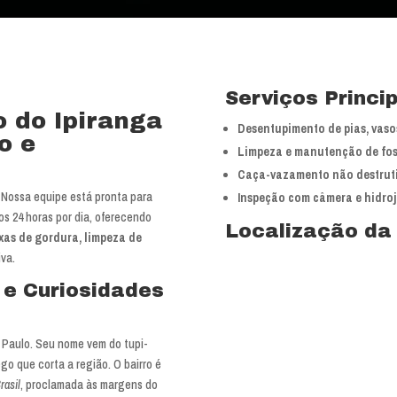
Serviços Princi
o do Ipiranga
Desentupimento de pias, vasos
o e
Limpeza e manutenção de fos
Caça-vazamento não destrut
Nossa equipe está pronta para
Inspeção com câmera e hidro
os 24 horas por dia, oferecendo
Localização da
ixas de gordura, limpeza de
va.
a e Curiosidades
 Paulo. Seu nome vem do tupi-
ego que corta a região. O bairro é
rasil
, proclamada às margens do