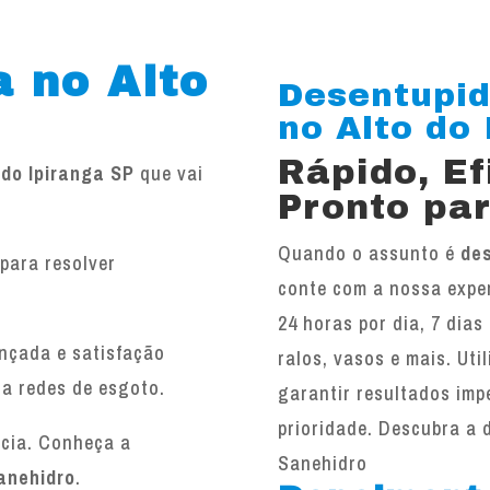
 no Alto
Desentupid
no Alto do I
Rápido, E
 do Ipiranga SP
que vai
Pronto par
Quando o assunto é
des
para resolver
conte com a nossa exper
.
24 horas por dia, 7 dias
ançada e satisfação
ralos, vasos e mais. Ut
 a redes de esgoto.
garantir resultados imp
prioridade. Descubra a 
ncia. Conheça a
Sanehidro
anehidro
.