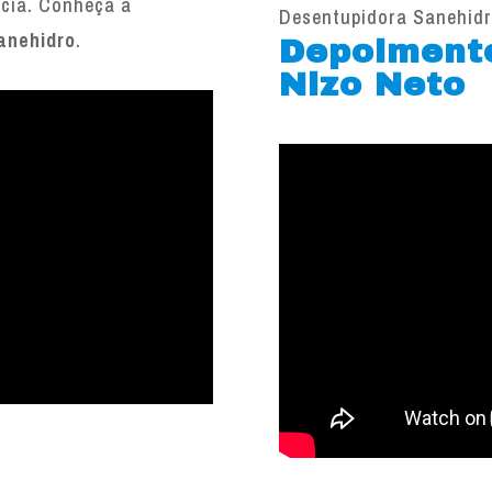
ncia. Conheça a
Desentupidora Sanehid
anehidro
.
Depoiment
Nizo Neto