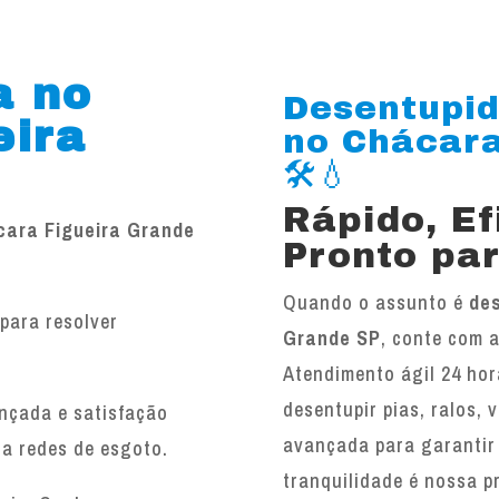
a no
Desentupid
eira
no Chácara
🛠️💧
Rápido, E
cara Figueira Grande
Pronto par
Quando o assunto é
des
para resolver
Grande SP
, conte com 
.
Atendimento ágil 24 hor
desentupir pias, ralos, 
ançada e satisfação
avançada para garantir
 a redes de esgoto.
tranquilidade é nossa p