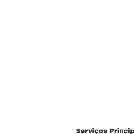
Fornecer serviços de 
rnas técnicas,
transparência e resp
com a melhor relação
Visão
Ser uns dos principa
nossos segmentos de
 15 anos no ramo de
Valores
 total controle nos
Foco na inovação e a
veículos próprios e
tecnologias.
bra especializada com
Serviços Princi