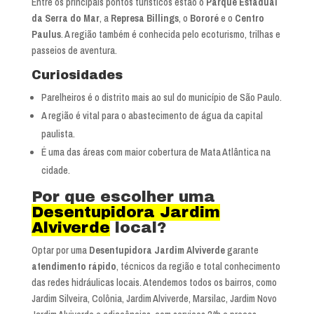
Entre os principais pontos turísticos estão o
Parque Estadual
da Serra do Mar
, a
Represa Billings
, o
Bororé
e o
Centro
Paulus
. A região também é conhecida pelo ecoturismo, trilhas e
passeios de aventura.
Curiosidades
Parelheiros é o distrito mais ao sul do município de São Paulo.
A região é vital para o abastecimento de água da capital
paulista.
É uma das áreas com maior cobertura de Mata Atlântica na
cidade.
Por que escolher uma
Desentupidora Jardim
Alviverde
local?
Optar por uma
Desentupidora Jardim Alviverde
garante
atendimento rápido
, técnicos da região e total conhecimento
das redes hidráulicas locais. Atendemos todos os bairros, como
Jardim Silveira, Colônia, Jardim Alviverde, Marsilac, Jardim Novo