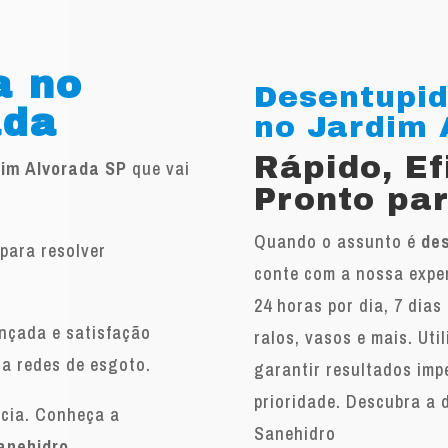
a no
Desentupid
ada
no Jardim A
Rápido, E
dim Alvorada SP
que vai
Pronto par
Quando o assunto é
des
para resolver
conte com a nossa exper
.
24 horas por dia, 7 dias
ançada e satisfação
ralos, vasos e mais. Ut
 a redes de esgoto.
garantir resultados imp
prioridade. Descubra a 
ncia. Conheça a
Sanehidro
anehidro
.