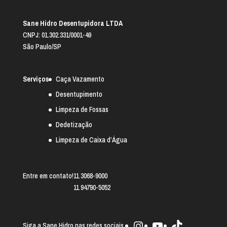
Sane Hidro Desentupidora LTDA
CNPJ: 01.302.331/0001-49
São Paulo/SP
Serviços
Caça Vazamento
Desentupimento
Limpeza de Fossas
Dedetização
Limpeza de Caixa d’Água
Entre em contato!
11 3068-9000
11 94790-5052
Instagram
Youtube
TikTok
Siga a Sane Hidro nas redes sociais.