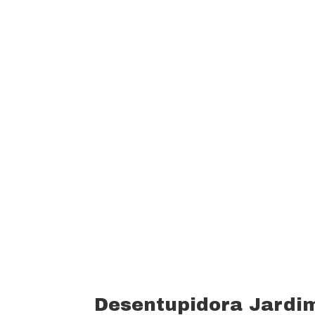
garantindo um padrão de qualidade e 
custo beneficio do mercado.
Oferecemos profissionais com mais de
desentupimento e caça vazamento com
serviços realizados. Trabalhamos com 
funcionários bem treinados (mão de o
equipamentos totalmente novos).
Desentupidora Jardi