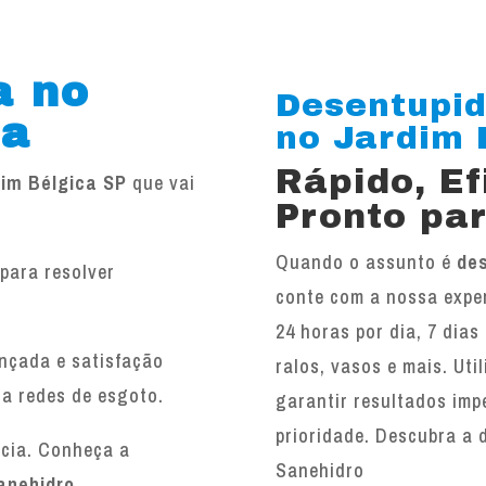
a no
Desentupid
ca
no Jardim B
Rápido, E
dim Bélgica SP
que vai
Pronto par
Quando o assunto é
des
para resolver
conte com a nossa exper
.
24 horas por dia, 7 dias
ançada e satisfação
ralos, vasos e mais. Ut
 a redes de esgoto.
garantir resultados imp
prioridade. Descubra a 
ncia. Conheça a
Sanehidro
anehidro
.