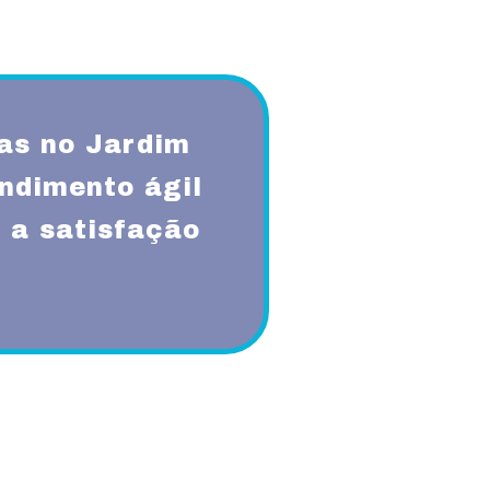
as no Jardim
ndimento ágil
 a satisfação
qualidade, respeito, ética,