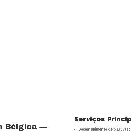
transparência e resp
com a melhor relação
Visão
Ser uns dos principa
nossos segmentos de
 15 anos no ramo de
Valores
 total controle nos
Foco na inovação e a
veículos próprios e
tecnologias.
bra especializada com
Serviços Princi
m Bélgica —
Desentupimento de pias, vasos