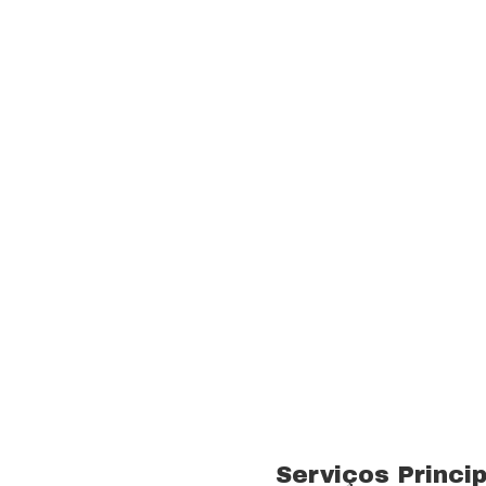
Fornecer serviços de 
rnas técnicas,
transparência e resp
com a melhor relação
Visão
Ser uns dos principa
nossos segmentos de
 15 anos no ramo de
Valores
 total controle nos
Foco na inovação e a
veículos próprios e
tecnologias.
bra especializada com
Serviços Princi