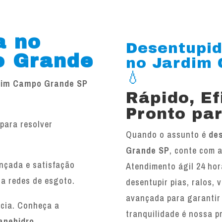
a no
Desentupid
o Grande
no Jardim 
💧
rdim Campo Grande SP
Rápido, E
Pronto par
para resolver
Quando o assunto é
de
.
Grande SP
, conte com 
ançada e satisfação
Atendimento ágil 24 hor
 a redes de esgoto.
desentupir pias, ralos, 
avançada para garantir
ncia. Conheça a
tranquilidade é nossa p
anehidro
.