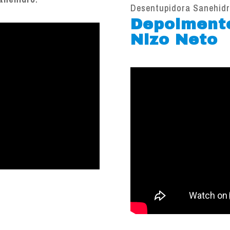
Desentupidora Sanehid
Depoiment
Nizo Neto