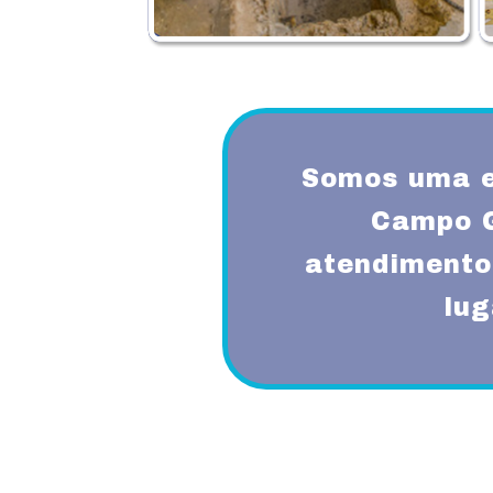
Somos uma e
Campo G
atendimento
lug
Proporcionando aos nossos clientes 