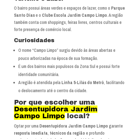
O bairro possui áreas verdes e espaços de lazer, como o
Parque
Santo Dias
e o
Clube Escola Jardim Campo Limpo
. A região
também conta com shoppings, feiras livres, centros culturais e
forte presença de comércio local.
Curiosidades
O nome “Campo Limpo” surgiu devido às áreas abertas e
pouco arborizadas na época de sua formação.
É um dos bairros mais populosos da Zona Sul e possui forte
identidade comunitária.
A região é atendida pela
Linha 5-Lilás do Metrô
, facilitando
o deslocamento até o centro da cidade.
Por que escolher uma
Desentupidora Jardim
Campo Limpo
local?
Optar por uma
Desentupidora Jardim Campo Limpo
garante
resposta imediata
,
técnicos da região
e profundo