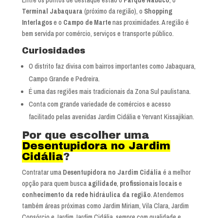
Terminal Jabaquara
(próximo da região), o
Shopping
Interlagos
e o
Campo de Marte
nas proximidades. A região é
bem servida por comércio, serviços e transporte público.
Curiosidades
O distrito faz divisa com bairros importantes como Jabaquara,
Campo Grande e Pedreira.
É uma das regiões mais tradicionais da Zona Sul paulistana.
Conta com grande variedade de comércios e acesso
facilitado pelas avenidas Jardim Cidália e Yervant Kissajikian.
Por que escolher uma
Desentupidora no Jardim
Cidália
?
Contratar uma
Desentupidora no Jardim Cidália
é a melhor
opção para quem busca
agilidade
,
profissionais locais
e
conhecimento da rede hidráulica da região
. Atendemos
também áreas próximas como Jardim Miriam, Vila Clara, Jardim
Consórcio e Jardim Jardim Cidália, sempre com qualidade e