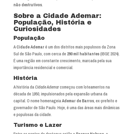
não destrutivos
.
Sobre a Cidade Ademar:
População, História e
Curiosidades
População
A
Cidade Ademar
é um dos distritos mais populosos da Zona
Sul de São Paulo, com cerca de
290 mil habitantes
(IBGE 2024).
É uma região em constante crescimento, marcada pela sua
importância residencial e comercial.
História
A história da
Cidade Ademar
começou com loteamentos na
década de 1950, impulsionados pela expansão urbana da
capital. O nome homenageia
Ademar de Barros
, ex-prefeito e
governador de São Paulo. Hoje, é uma das áreas mais dinâmicas
e populosas da cidade.
Turismo e Lazer
Entre os pontos de destaque estão o
Parque Nabuco
, o