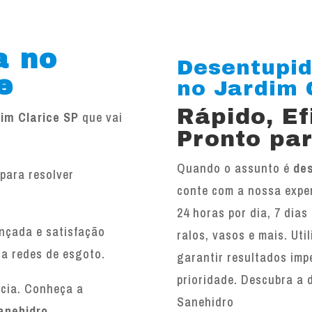
a no
Desentupid
e
no Jardim C
Rápido, E
im Clarice SP
que vai
Pronto par
Quando o assunto é
des
para resolver
conte com a nossa exper
.
24 horas por dia, 7 dias
ançada e satisfação
ralos, vasos e mais. Ut
 a redes de esgoto.
garantir resultados imp
prioridade. Descubra a 
ncia. Conheça a
Sanehidro
anehidro
.