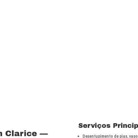
transparência e resp
com a melhor relação
Visão
Ser uns dos principa
nossos segmentos de
 15 anos no ramo de
Valores
 total controle nos
Foco na inovação e a
veículos próprios e
tecnologias.
bra especializada com
Serviços Princi
 Clarice —
Desentupimento de pias, vasos