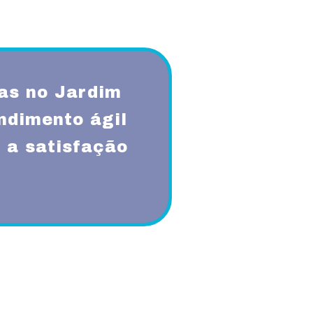
as no Jardim
ndimento ágil
 a satisfação
qualidade, respeito, ética,