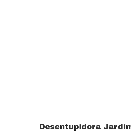
garantindo um padrão de qualidade e 
custo beneficio do mercado.
Oferecemos profissionais com mais de
desentupimento e caça vazamento com
serviços realizados. Trabalhamos com 
funcionários bem treinados (mão de o
equipamentos totalmente novos).
Desentupidora Jardim