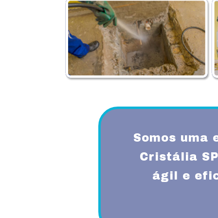
Somos uma e
Cristália 
ágil e ef