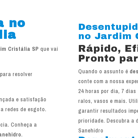
a no
Desentupid
lia
no Jardim Cr
Rápido, E
im Cristália SP
que vai
Pronto par
Quando o assunto é
des
para resolver
conte com a nossa exper
.
24 horas por dia, 7 dias
ançada e satisfação
ralos, vasos e mais. Ut
 a redes de esgoto.
garantir resultados imp
prioridade. Descubra a 
ncia. Conheça a
Sanehidro
anehidro
.