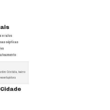
pais
 e ralos
sas sépticas
ivo
jateamento
dim Cristália, bairro
Desentupidora
 Cidade