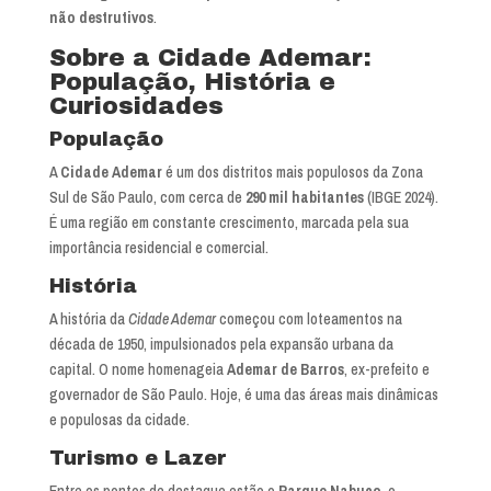
não destrutivos
.
Sobre a Cidade Ademar:
População, História e
Curiosidades
População
A
Cidade Ademar
é um dos distritos mais populosos da Zona
Sul de São Paulo, com cerca de
290 mil habitantes
(IBGE 2024).
É uma região em constante crescimento, marcada pela sua
importância residencial e comercial.
História
A história da
Cidade Ademar
começou com loteamentos na
década de 1950, impulsionados pela expansão urbana da
capital. O nome homenageia
Ademar de Barros
, ex-prefeito e
governador de São Paulo. Hoje, é uma das áreas mais dinâmicas
e populosas da cidade.
Turismo e Lazer
Entre os pontos de destaque estão o
Parque Nabuco
, o