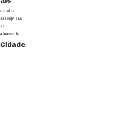
pais
 e ralos
sas sépticas
ivo
jateamento
 Cidade