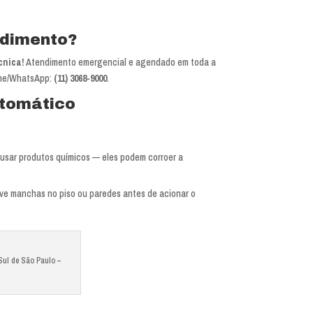
ndimento?
cnica!
Atendimento emergencial e agendado em toda a
one/WhatsApp:
(11) 3068-9000
.
tomático
e usar produtos químicos — eles podem corroer a
ve manchas no piso ou paredes antes de acionar o
Sul de São Paulo –