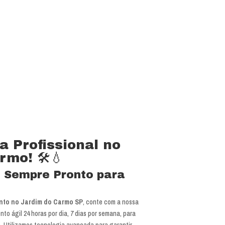
a Profissional no
mo! 🛠️💧
e Sempre Pronto para
nto no Jardim do Carmo SP
, conte com a nossa
to ágil 24 horas por dia, 7 dias por semana, para
is. Utilizamos tecnologia avançada para garantir