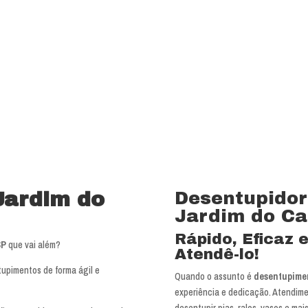
Jardim do
Desentupidor
Jardim do Car
Rápido, Eficaz 
SP
que vai além?
Atendê-lo!
tupimentos de forma ágil e
Quando o assunto é
desentupime
experiência e dedicação. Atendimen
desentupir pias, ralos, vasos e ma