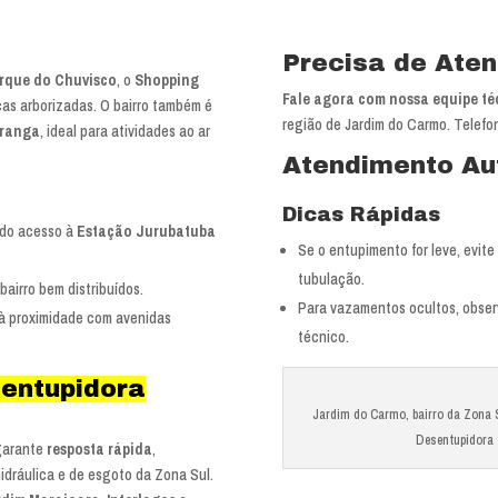
Precisa de Ate
rque do Chuvisco
, o
Shopping
Fale agora com nossa equipe té
ças arborizadas. O bairro também é
região de Jardim do Carmo. Telef
iranga
, ideal para atividades ao ar
Atendimento Au
Dicas Rápidas
indo acesso à
Estação Jurubatuba
Se o entupimento for leve, evit
tubulação.
airro bem distribuídos.
Para vazamentos ocultos, obser
 à proximidade com avenidas
técnico.
entupidora
Jardim do Carmo, bairro da Zona 
Desentupidora
garante
resposta rápida
,
dráulica e de esgoto da Zona Sul.