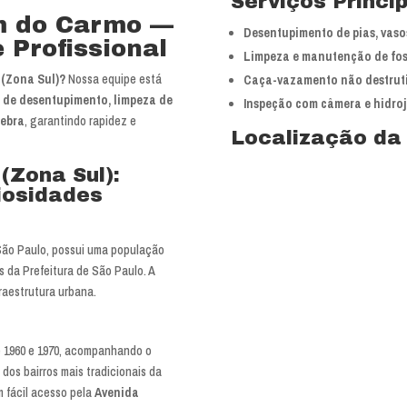
Serviços Princi
m do Carmo —
Desentupimento de pias, vasos
 Profissional
Limpeza e manutenção de fos
 (Zona Sul)?
Nossa equipe está
Caça-vazamento não destrut
s de desentupimento, limpeza de
Inspeção com câmera e hidro
uebra
, garantindo rapidez e
Localização da
(Zona Sul):
riosidades
 São Paulo, possui uma população
 da Prefeitura de São Paulo. A
fraestrutura urbana.
e 1960 e 1970, acompanhando o
dos bairros mais tradicionais da
m fácil acesso pela
Avenida