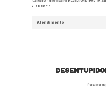
Atendemos também bairros próximos como
Socorro
,
Ja
Vila Mascote
.
Atendimento
DESENTUPIDO
Possuímos equ