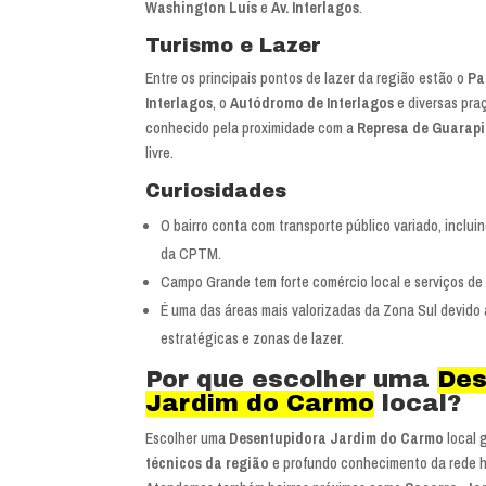
Washington Luís
e
Av. Interlagos
.
Turismo e Lazer
Entre os principais pontos de lazer da região estão o
Pa
Interlagos
, o
Autódromo de Interlagos
e diversas pra
conhecido pela proximidade com a
Represa de Guarap
livre.
Curiosidades
O bairro conta com transporte público variado, inclu
da CPTM.
Campo Grande tem forte comércio local e serviços de b
É uma das áreas mais valorizadas da Zona Sul devido
estratégicas e zonas de lazer.
Por que escolher uma
Des
Jardim do Carmo
local?
Escolher uma
Desentupidora Jardim do Carmo
local 
técnicos da região
e profundo conhecimento da rede hi