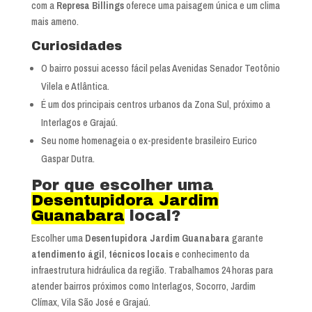
com a
Represa Billings
oferece uma paisagem única e um clima
mais ameno.
Curiosidades
O bairro possui acesso fácil pelas Avenidas Senador Teotônio
Vilela e Atlântica.
É um dos principais centros urbanos da Zona Sul, próximo a
Interlagos e Grajaú.
Seu nome homenageia o ex-presidente brasileiro Eurico
Gaspar Dutra.
Por que escolher uma
Desentupidora Jardim
Guanabara
local?
Escolher uma
Desentupidora Jardim Guanabara
garante
atendimento ágil
,
técnicos locais
e conhecimento da
infraestrutura hidráulica da região. Trabalhamos 24 horas para
atender bairros próximos como Interlagos, Socorro, Jardim
Clímax, Vila São José e Grajaú.