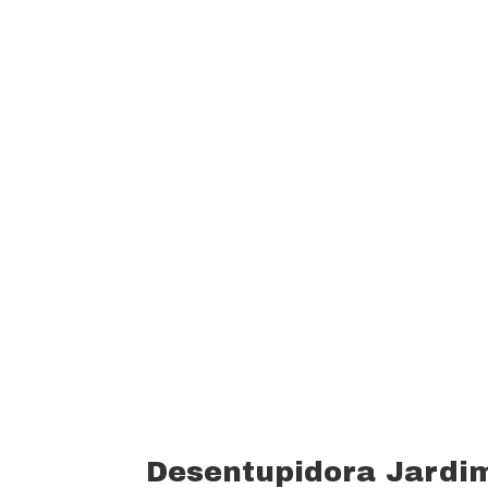
garantindo um padrão de qualidade e 
custo beneficio do mercado.
Oferecemos profissionais com mais de
desentupimento e caça vazamento com
serviços realizados. Trabalhamos com 
funcionários bem treinados (mão de o
equipamentos totalmente novos).
Desentupidora Jardi