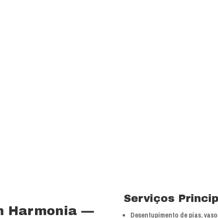
transparência e resp
com a melhor relação
Visão
Ser uns dos principa
nossos segmentos de
 15 anos no ramo de
Valores
 total controle nos
Foco na inovação e a
veículos próprios e
tecnologias.
bra especializada com
Serviços Princi
m Harmonia —
Desentupimento de pias, vasos