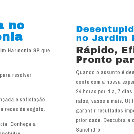
a no
Desentupid
nia
no Jardim H
Rápido, E
dim Harmonia SP
que
Pronto par
Quando o assunto é
de
para resolver
conte com a nossa exper
.
24 horas por dia, 7 dias
ançada e satisfação
ralos, vasos e mais. Ut
 a redes de esgoto.
garantir resultados imp
prioridade. Descubra a 
ncia. Conheça a
Sanehidro
anehidro
.