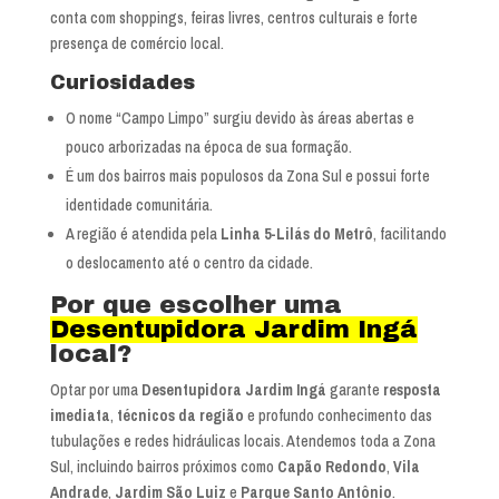
conta com shoppings, feiras livres, centros culturais e forte
presença de comércio local.
Curiosidades
O nome “Campo Limpo” surgiu devido às áreas abertas e
pouco arborizadas na época de sua formação.
É um dos bairros mais populosos da Zona Sul e possui forte
identidade comunitária.
A região é atendida pela
Linha 5-Lilás do Metrô
, facilitando
o deslocamento até o centro da cidade.
Por que escolher uma
Desentupidora Jardim Ingá
local?
Optar por uma
Desentupidora Jardim Ingá
garante
resposta
imediata
,
técnicos da região
e profundo conhecimento das
tubulações e redes hidráulicas locais. Atendemos toda a Zona
Sul, incluindo bairros próximos como
Capão Redondo
,
Vila
Andrade
,
Jardim São Luiz
e
Parque Santo Antônio
.