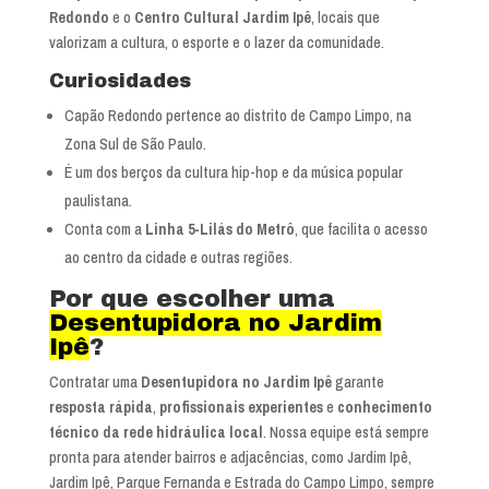
Redondo
e o
Centro Cultural Jardim Ipê
, locais que
valorizam a cultura, o esporte e o lazer da comunidade.
Curiosidades
Capão Redondo pertence ao distrito de Campo Limpo, na
Zona Sul de São Paulo.
É um dos berços da cultura hip-hop e da música popular
paulistana.
Conta com a
Linha 5-Lilás do Metrô
, que facilita o acesso
ao centro da cidade e outras regiões.
Por que escolher uma
Desentupidora no Jardim
Ipê
?
Contratar uma
Desentupidora no Jardim Ipê
garante
resposta rápida
,
profissionais experientes
e
conhecimento
técnico da rede hidráulica local
. Nossa equipe está sempre
pronta para atender bairros e adjacências, como Jardim Ipê,
Jardim Ipê, Parque Fernanda e Estrada do Campo Limpo, sempre