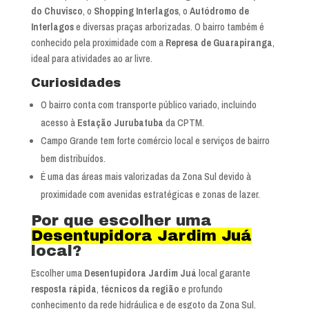
do Chuvisco
, o
Shopping Interlagos
, o
Autódromo de
Interlagos
e diversas praças arborizadas. O bairro também é
conhecido pela proximidade com a
Represa de Guarapiranga
,
ideal para atividades ao ar livre.
Curiosidades
O bairro conta com transporte público variado, incluindo
acesso à
Estação Jurubatuba
da CPTM.
Campo Grande tem forte comércio local e serviços de bairro
bem distribuídos.
É uma das áreas mais valorizadas da Zona Sul devido à
proximidade com avenidas estratégicas e zonas de lazer.
Por que escolher uma
Desentupidora Jardim Juá
local?
Escolher uma
Desentupidora Jardim Juá
local garante
resposta rápida
,
técnicos da região
e profundo
conhecimento da rede hidráulica e de esgoto da Zona Sul.