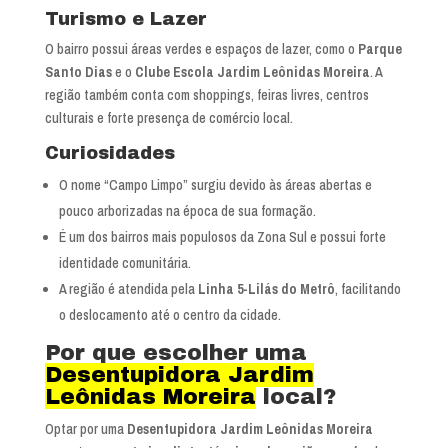
Turismo e Lazer
O bairro possui áreas verdes e espaços de lazer, como o
Parque
Santo Dias
e o
Clube Escola Jardim Leônidas Moreira
. A
região também conta com shoppings, feiras livres, centros
culturais e forte presença de comércio local.
Curiosidades
O nome “Campo Limpo” surgiu devido às áreas abertas e
pouco arborizadas na época de sua formação.
É um dos bairros mais populosos da Zona Sul e possui forte
identidade comunitária.
A região é atendida pela
Linha 5-Lilás do Metrô
, facilitando
o deslocamento até o centro da cidade.
Por que escolher uma
Desentupidora Jardim
Leônidas Moreira
local?
Optar por uma
Desentupidora Jardim Leônidas Moreira