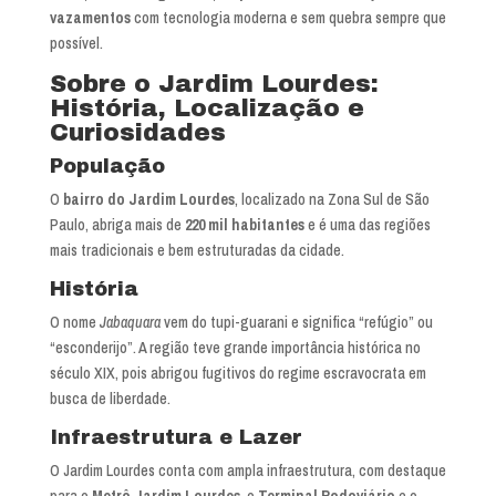
vazamentos
com tecnologia moderna e sem quebra sempre que
possível.
Sobre o Jardim Lourdes:
História, Localização e
Curiosidades
População
O
bairro do Jardim Lourdes
, localizado na Zona Sul de São
Paulo, abriga mais de
220 mil habitantes
e é uma das regiões
mais tradicionais e bem estruturadas da cidade.
História
O nome
Jabaquara
vem do tupi-guarani e significa “refúgio” ou
“esconderijo”. A região teve grande importância histórica no
século XIX, pois abrigou fugitivos do regime escravocrata em
busca de liberdade.
Infraestrutura e Lazer
O Jardim Lourdes conta com ampla infraestrutura, com destaque
para o
Metrô Jardim Lourdes
, o
Terminal Rodoviário
e o