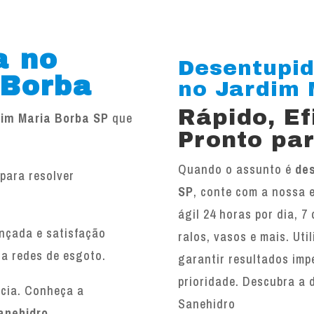
a no
Desentupid
 Borba
no Jardim M
Rápido, E
dim Maria Borba SP
que
Pronto par
Quando o assunto é
des
para resolver
SP
, conte com a nossa 
.
ágil 24 horas por dia, 7
ançada e satisfação
ralos, vasos e mais. Ut
 a redes de esgoto.
garantir resultados imp
prioridade. Descubra a 
ncia. Conheça a
Sanehidro
anehidro
.