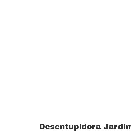
garantindo um padrão de qualidade e 
custo beneficio do mercado.
Oferecemos profissionais com mais de
desentupimento e caça vazamento com
serviços realizados. Trabalhamos com 
funcionários bem treinados (mão de o
equipamentos totalmente novos).
Desentupidora Jardi