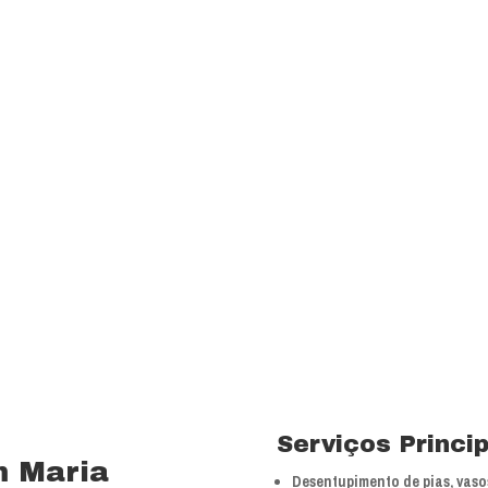
transparência e resp
com a melhor relação
Visão
Ser uns dos principa
nossos segmentos de
 15 anos no ramo de
Valores
 total controle nos
Foco na inovação e a
veículos próprios e
tecnologias.
bra especializada com
Serviços Princi
m Maria
Desentupimento de pias, vasos