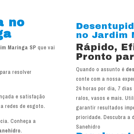
a no
Desentupid
ga
no Jardim M
Rápido, E
dim Maringa SP
que vai
Pronto par
Quando o assunto é
de
para resolver
conte com a nossa exper
.
24 horas por dia, 7 dias
ançada e satisfação
ralos, vasos e mais. Ut
 a redes de esgoto.
garantir resultados imp
prioridade. Descubra a 
ncia. Conheça a
Sanehidro
anehidro
.