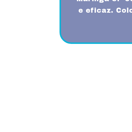
e eficaz. Co
Proporcionando aos nossos clientes 
diferenciado com a utilização de mode
garantindo um padrão de qualidade e 
custo beneficio do mercado.
Oferecemos profissionais com mais de
desentupimento e caça vazamento com
serviços realizados. Trabalhamos com 