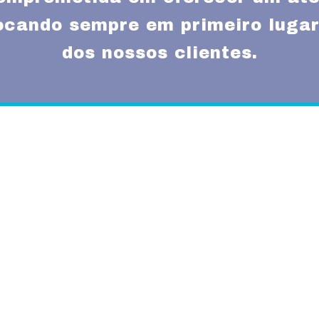
locando sempre em primeiro lugar
dos nossos clientes.
Missão
um atendimento
Fornecer serviços de 
rnas técnicas,
transparência e resp
com a melhor relação
Visão
Ser uns dos principa
nossos segmentos de
 15 anos no ramo de
Valores
 total controle nos
Foco na inovação e a
veículos próprios e
tecnologias.