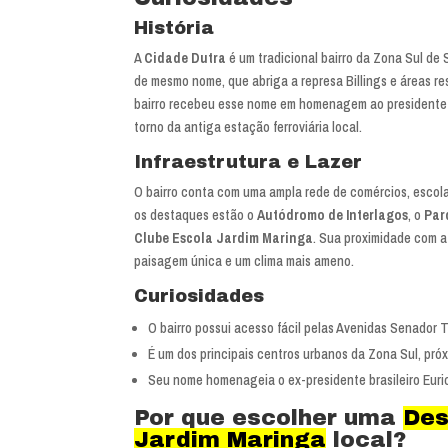
História
A
Cidade Dutra
é um tradicional bairro da Zona Sul de 
de mesmo nome, que abriga a represa Billings e áreas re
bairro recebeu esse nome em homenagem ao presidente 
torno da antiga estação ferroviária local.
Infraestrutura e Lazer
O bairro conta com uma ampla rede de comércios, escolas
os destaques estão o
Autódromo de Interlagos
, o
Par
Clube Escola Jardim Maringa
. Sua proximidade com 
paisagem única e um clima mais ameno.
Curiosidades
O bairro possui acesso fácil pelas Avenidas Senador T
É um dos principais centros urbanos da Zona Sul, próx
Seu nome homenageia o ex-presidente brasileiro Euri
Por que escolher uma
Des
Jardim Maringa
local?