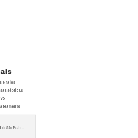
pais
 e ralos
sas sépticas
ivo
jateamento
l de São Paulo –