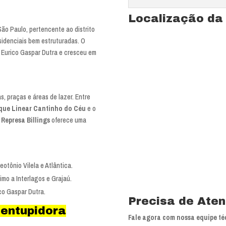
Localização da
São Paulo, pertencente ao distrito
sidenciais bem estruturadas. O
Eurico Gaspar Dutra e cresceu em
, praças e áreas de lazer. Entre
que Linear Cantinho do Céu
e o
a
Represa Billings
oferece uma
eotônio Vilela e Atlântica.
imo a Interlagos e Grajaú.
Ver mapa completo de Jardim Mari
co Gaspar Dutra.
Precisa de Ate
entupidora
Fale agora com nossa equipe té