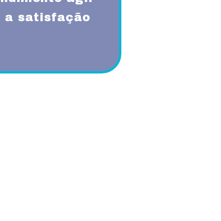
 a satisfação
qualidade, respeito, ética,
onsabilidade sócio-ambiental.
is líderes nacionais do mercado em
 atuação.
primoramento dos processos e