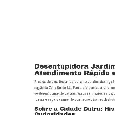
funcionários bem treinados (mão de o
equipamentos totalmente novos).
Desentupidora Jardi
Atendimento Rápido e
Precisa de uma Desentupidora no Jardim Maringa?
região da Zona Sul de São Paulo, oferecendo
atendime
de
desentupimento de pias, vasos sanitários, ralos,
fossas e caça-vazamento
com tecnologia não destruti
Sobre a Cidade Dutra: His
Curiosidades