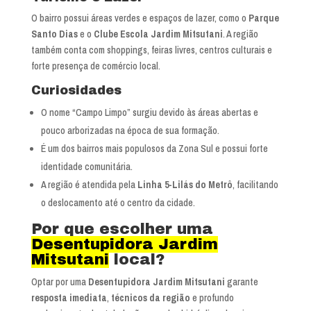
O bairro possui áreas verdes e espaços de lazer, como o
Parque
Santo Dias
e o
Clube Escola Jardim Mitsutani
. A região
também conta com shoppings, feiras livres, centros culturais e
forte presença de comércio local.
Curiosidades
O nome “Campo Limpo” surgiu devido às áreas abertas e
pouco arborizadas na época de sua formação.
É um dos bairros mais populosos da Zona Sul e possui forte
identidade comunitária.
A região é atendida pela
Linha 5-Lilás do Metrô
, facilitando
o deslocamento até o centro da cidade.
Por que escolher uma
Desentupidora Jardim
Mitsutani
local?
Optar por uma
Desentupidora Jardim Mitsutani
garante
resposta imediata
,
técnicos da região
e profundo