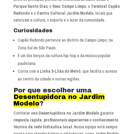
Parque Santo Dias
, o
Sesc Campo Limpo
, o
Terminal Capão
Redondo
e o
Centro Cultural Jardim Modelo
, locais que
valorizam a cultura, o esporte e o lazer da comunidade.
Curiosidades
Capão Redondo pertence ao distrito de Campo Limpo, na
Zona Sul de São Paulo.
É um dos berços da cultura hip-hop e da música popular
paulistana.
Conta com a
Linha 5-Lilás do Metrô
, que facilita o acesso
ao centro da cidade e outras regiões.
Por que escolher uma
Desentupidora no Jardim
Modelo
?
Contratar uma
Desentupidora no Jardim Modelo
garante
resposta rápida
,
profissionais experientes
e
conhecimento
técnico da rede hidráulica local
. Nossa equipe está sempre
pronta para atender bairros e adjacências, como Jardim Modelo,