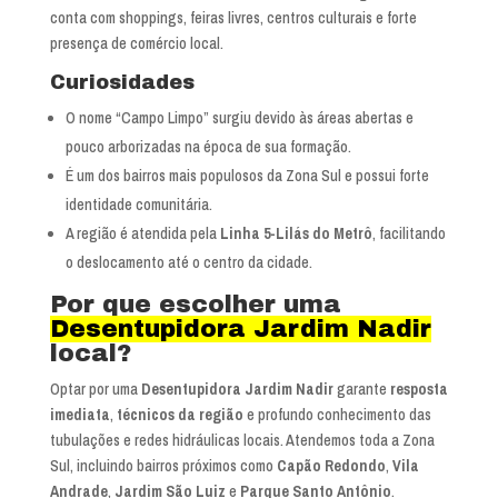
conta com shoppings, feiras livres, centros culturais e forte
presença de comércio local.
Curiosidades
O nome “Campo Limpo” surgiu devido às áreas abertas e
pouco arborizadas na época de sua formação.
É um dos bairros mais populosos da Zona Sul e possui forte
identidade comunitária.
A região é atendida pela
Linha 5-Lilás do Metrô
, facilitando
o deslocamento até o centro da cidade.
Por que escolher uma
Desentupidora Jardim Nadir
local?
Optar por uma
Desentupidora Jardim Nadir
garante
resposta
imediata
,
técnicos da região
e profundo conhecimento das
tubulações e redes hidráulicas locais. Atendemos toda a Zona
Sul, incluindo bairros próximos como
Capão Redondo
,
Vila
Andrade
,
Jardim São Luiz
e
Parque Santo Antônio
.