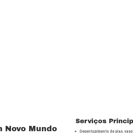
transparência e resp
com a melhor relação
Visão
Ser uns dos principa
nossos segmentos de
 15 anos no ramo de
Valores
 total controle nos
Foco na inovação e a
veículos próprios e
tecnologias.
bra especializada com
Serviços Princi
m Novo Mundo
Desentupimento de pias, vasos