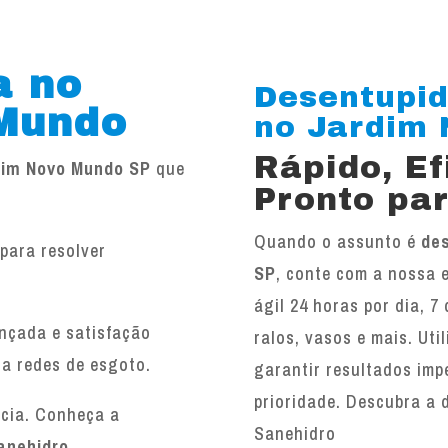
a no
Desentupid
Mundo
no Jardim N
Rápido, E
dim Novo Mundo SP
que
Pronto par
Quando o assunto é
de
para resolver
SP
, conte com a nossa 
.
ágil 24 horas por dia, 7
ançada e satisfação
ralos, vasos e mais. Ut
 a redes de esgoto.
garantir resultados imp
prioridade. Descubra a 
ncia. Conheça a
Sanehidro
anehidro
.