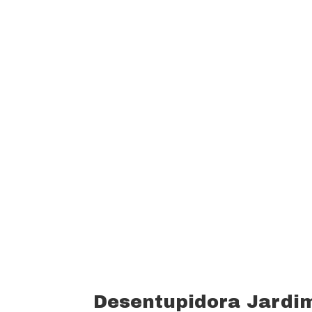
garantindo um padrão de qualidade e 
custo beneficio do mercado.
Oferecemos profissionais com mais de
desentupimento e caça vazamento com
serviços realizados. Trabalhamos com 
funcionários bem treinados (mão de o
equipamentos totalmente novos).
Desentupidora Jardi