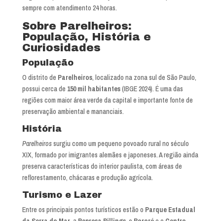
sempre com atendimento 24 horas.
Sobre Parelheiros:
População, História e
Curiosidades
População
O distrito de
Parelheiros
, localizado na zona sul de São Paulo,
possui cerca de
150 mil habitantes
(IBGE 2024). É uma das
regiões com maior área verde da capital e importante fonte de
preservação ambiental e mananciais.
História
Parelheiros
surgiu como um pequeno povoado rural no século
XIX, formado por imigrantes alemães e japoneses. A região ainda
preserva características do interior paulista, com áreas de
reflorestamento, chácaras e produção agrícola.
Turismo e Lazer
Entre os principais pontos turísticos estão o
Parque Estadual
da Serra do Mar
, a
Represa Billings
, o
Bororé
e o
Centro