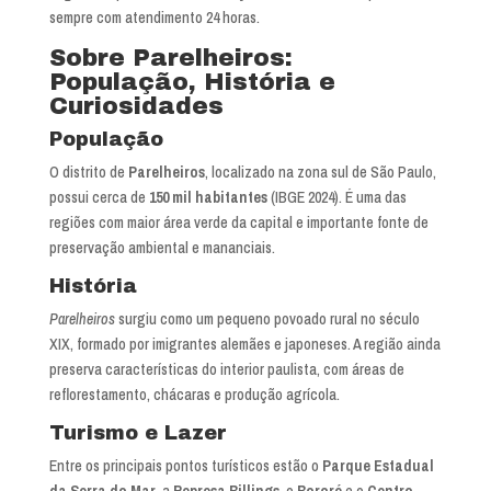
sempre com atendimento 24 horas.
Sobre Parelheiros:
População, História e
Curiosidades
População
O distrito de
Parelheiros
, localizado na zona sul de São Paulo,
possui cerca de
150 mil habitantes
(IBGE 2024). É uma das
regiões com maior área verde da capital e importante fonte de
preservação ambiental e mananciais.
História
Parelheiros
surgiu como um pequeno povoado rural no século
XIX, formado por imigrantes alemães e japoneses. A região ainda
preserva características do interior paulista, com áreas de
reflorestamento, chácaras e produção agrícola.
Turismo e Lazer
Entre os principais pontos turísticos estão o
Parque Estadual
da Serra do Mar
, a
Represa Billings
, o
Bororé
e o
Centro